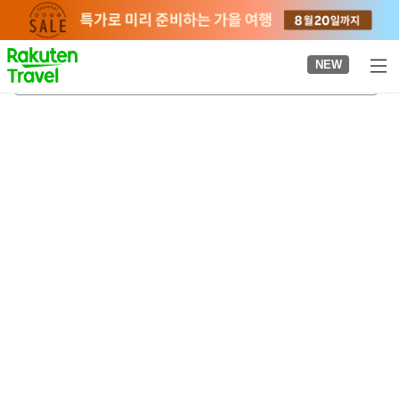
to
top
page
NEW
야마에무라
2026-08-22
-
2026-08-23
객실당
2
명
•
객실
1
개