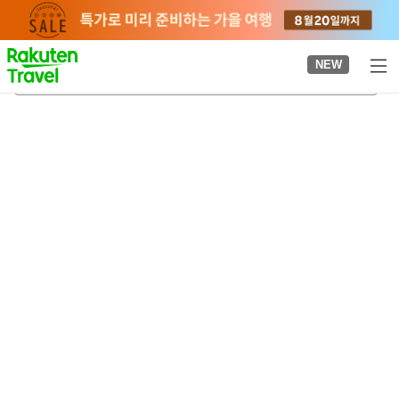
to
top
page
NEW
사카모토역(구마모토현)
2026-08-22
-
2026-08-23
객실당
2
명
•
객실
1
개