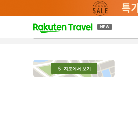
t
NEW
o
p
P
a
g
e
지도에서 보기
_
s
e
a
r
c
h