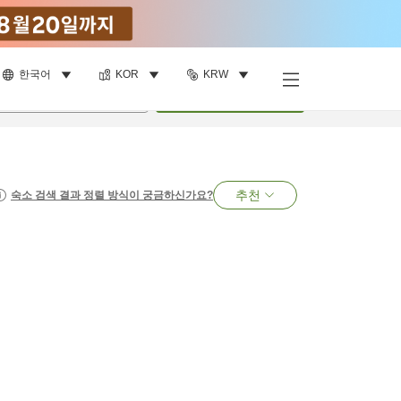
한국어
KOR
KRW
명
•
객실
1
개
검색
추천
숙소 검색 결과 정렬 방식이 궁금하신가요?