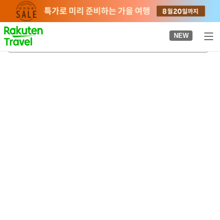
to
top
page
NEW
고타이 신사
2026-08-21
-
2026-08-22
객실당
2
명
•
객실
1
개