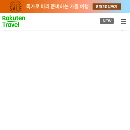
to
top
page
NEW
가미카와구치역
2026-08-22
-
2026-08-23
객실당
2
명
•
객실
1
개