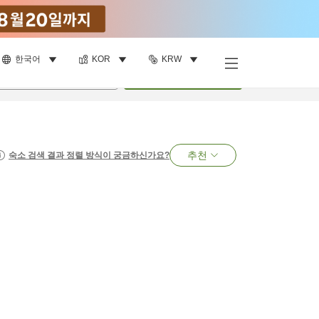
한국어
KOR
KRW
명
•
객실
1
개
검색
추천
숙소 검색 결과 정렬 방식이 궁금하신가요?