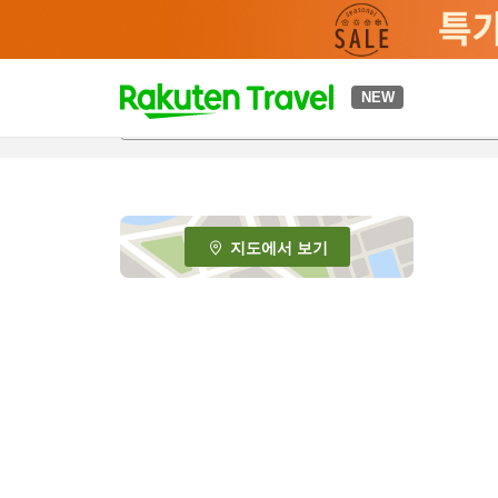
t
NEW
o
p
P
a
g
e
지도에서 보기
_
s
e
a
r
c
h