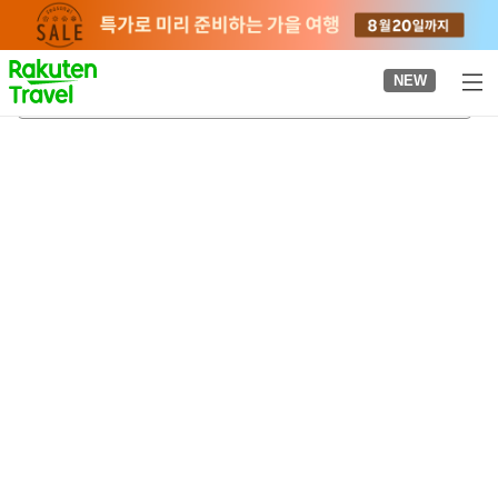
to
top
page
NEW
오에야마구치나이쿠역
2026-08-20
-
2026-08-21
객실당
2
명
•
객실
1
개