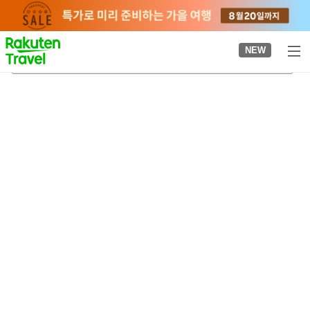
to
top
page
NEW
가사기조
2026-08-22
-
2026-08-23
객실당
2
명
•
객실
1
개