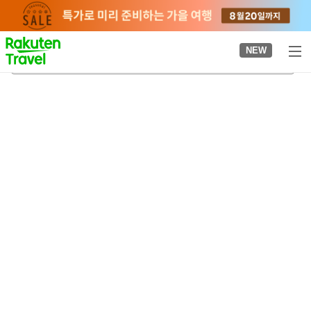
to
top
page
NEW
가든 뮤지엄 히에이
2026-08-21
-
2026-08-22
객실당
2
명
•
객실
1
개