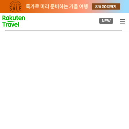
to
top
page
NEW
교토 시립동물원
2026-08-22
-
2026-08-23
객실당
2
명
•
객실
1
개