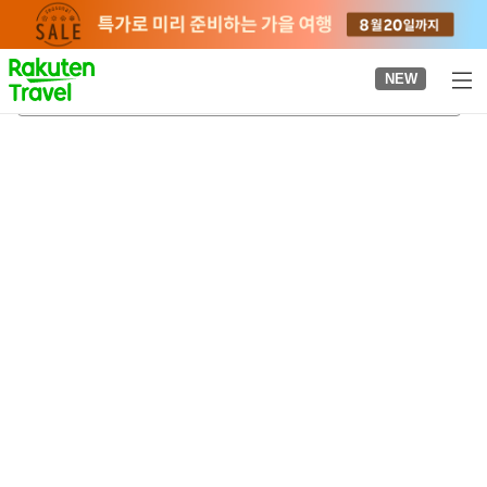
to
top
page
NEW
가쓰라 별궁
2026-08-22
-
2026-08-23
객실당
2
명
•
객실
1
개