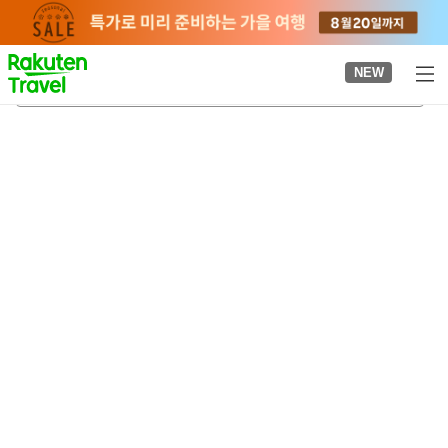
to
top
page
NEW
마쓰오데라 사찰
2026-08-20
-
2026-08-21
객실당
2
명
•
객실
1
개