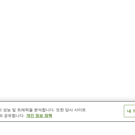
 성능 및 트래픽을 분석합니다. 또한 당사 사이트
내 
와 공유합니다.
개인 정보 정책
기타역
단고유라역
미야무라역