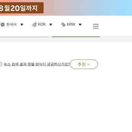
한국어
KOR
KRW
명
•
객실
1
개
검색
추천
숙소 검색 결과 정렬 방식이 궁금하신가요?