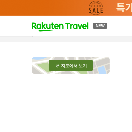
t
NEW
o
p
P
a
g
e
지도에서 보기
_
s
e
a
r
c
h