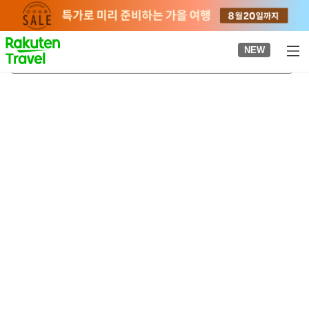
to
top
page
NEW
쓰게역
2026-08-22
-
2026-08-23
객실당
2
명
•
객실
1
개