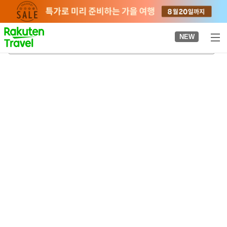
to
top
page
NEW
오이즈미역
2026-08-22
-
2026-08-23
객실당
2
명
•
객실
1
개