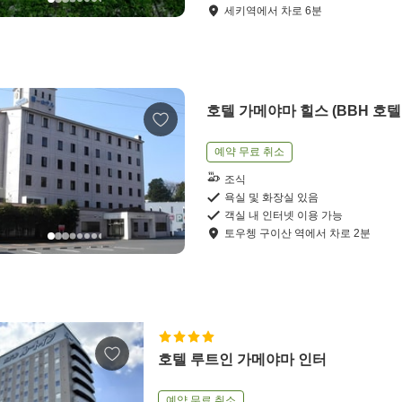
세키역
에서
차로
6
분
호텔 가메야마 힐스 (BBH 호텔
예약 무료 취소
조식
욕실 및 화장실 있음
객실 내 인터넷 이용 가능
토우쳉 구이산 역
에서
차로
2
분
호텔 루트인 가메야마 인터
예약 무료 취소