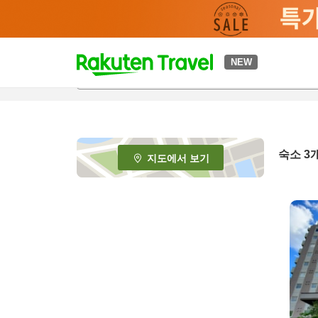
t
NEW
o
p
P
a
g
e
숙소
3
지도에서 보기
_
s
e
a
r
c
h