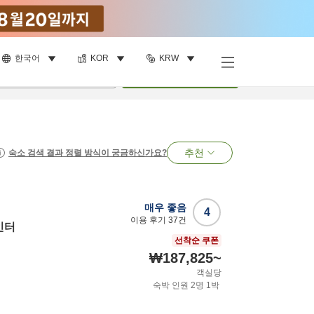
한국어
KOR
KRW
명
•
객실
1
개
검색
추천
숙소 검색 결과 정렬 방식이 궁금하신가요?
매우 좋음
4
이용 후기
37
건
인터
선착순 쿠폰
₩187,825
~
객실당
숙박 인원
2
명
1
박