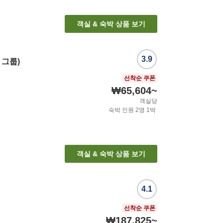
객실 & 숙박 상품 보기
3.9
 그룹)
선착순 쿠폰
₩65,604
~
객실당
숙박 인원
2
명
1
박
객실 & 숙박 상품 보기
4.1
선착순 쿠폰
₩187,825
~