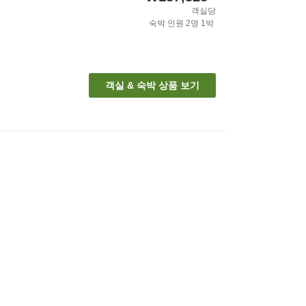
객실당
숙박 인원
2
명
1
박
객실 & 숙박 상품 보기