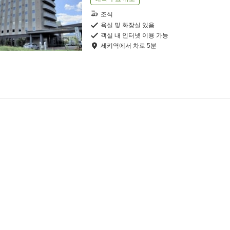
조식
욕실 및 화장실 있음
객실 내 인터넷 이용 가능
세키역
에서
차로
5
분