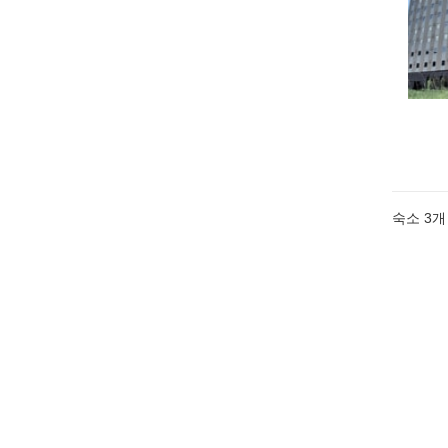
숙소
3
개