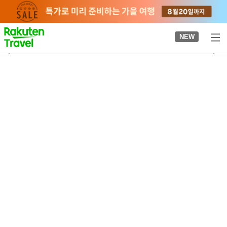
to
top
page
NEW
가메야마역
2026-08-24
-
2026-08-25
객실당
2
명
•
객실
1
개