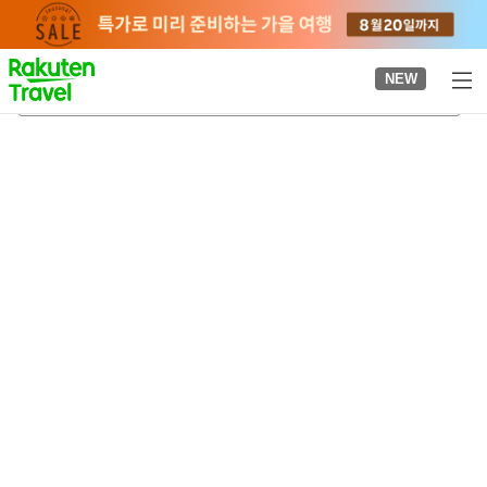
to
top
page
NEW
니기시마역
2026-08-22
-
2026-08-23
객실당
2
명
•
객실
1
개