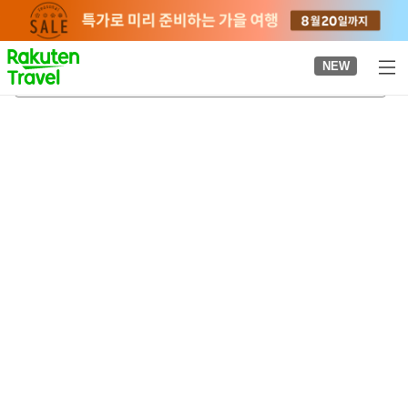
to
top
page
NEW
기이이치기역
2026-08-20
-
2026-08-21
객실당
2
명
•
객실
1
개