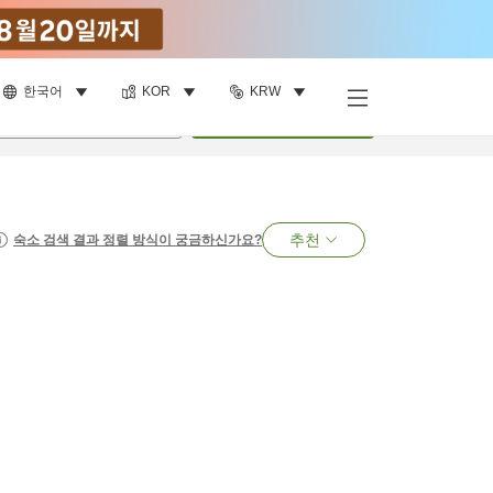
한국어
KOR
KRW
명
•
객실
1
개
검색
추천
숙소 검색 결과 정렬 방식이 궁금하신가요?