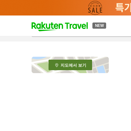
t
NEW
o
p
P
a
g
e
지도에서 보기
_
s
e
a
r
c
h