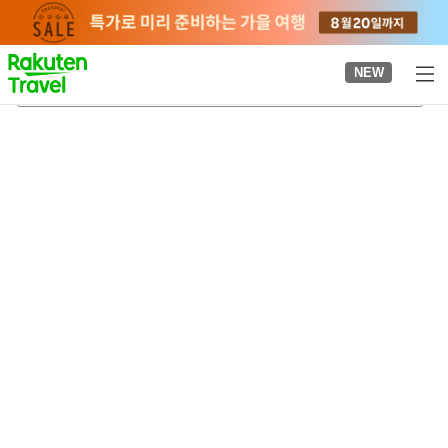
to
top
page
NEW
이소부에 곶 전망대
2026-08-21
-
2026-08-22
객실당
2
명
•
객실
1
개