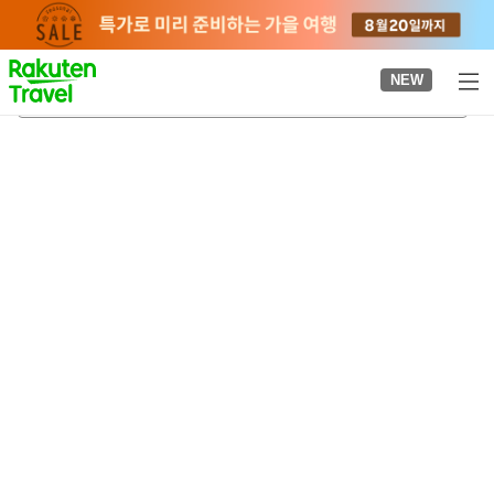
to
top
page
NEW
나카노고역
2026-08-22
-
2026-08-23
객실당
2
명
•
객실
1
개