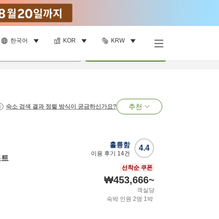
한국어
KOR
KRW
명
•
객실
1
개
검색
추천
숙소 검색 결과 정렬 방식이 궁금하신가요?
훌륭함
4.4
이용 후기
14
건
조트
선착순 쿠폰
₩453,666
~
객실당
숙박 인원
2
명
1
박