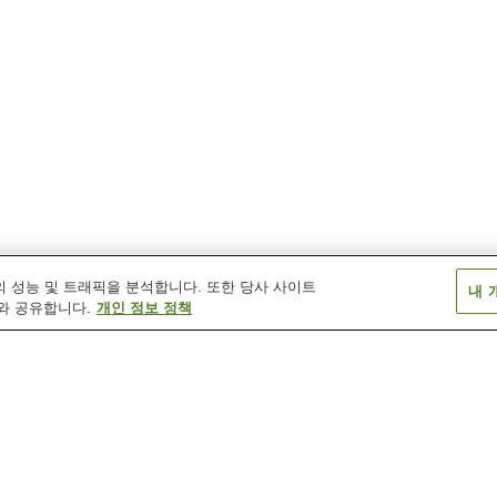
 성능 및 트래픽을 분석합니다. 또한 당사 사이트
내 
와 공유합니다.
개인 정보 정책
구마노 온천
기호쿠 센넨 온천
나가시마 온천
마도 온천
사카키바라 온천
스즈카 서킷 온