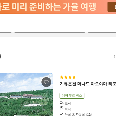
2026-08-22
2026-08-23
객실당
2
개
기류온천 머나드 아오야마 리
예약 무료 취소
조식
석식
욕실 및 화장실 있음