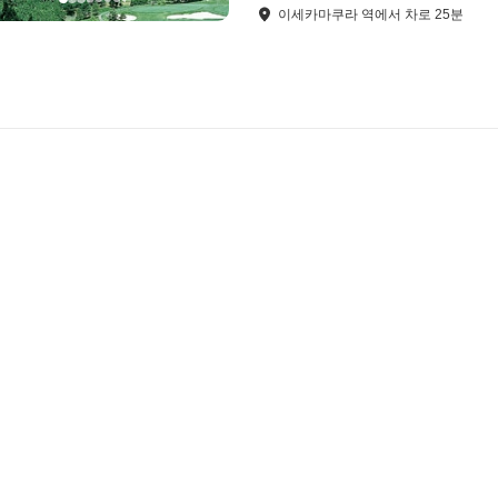
이세카마쿠라 역
에서
차로
25
분