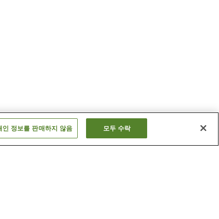
개인 정보를 판매하지 않음
모두 수락
난세이 사쿠라야마 온천
천
시마노쿠니 온천
더 보기