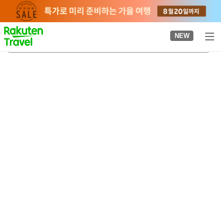
to
top
page
NEW
스즈카 서킷 온천
2026-08-20
-
2026-08-21
객실당
2
명
•
객실
1
개