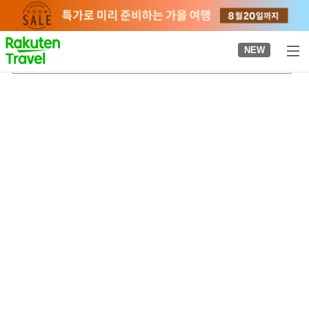
to
top
page
NEW
센다이 공항
2026-08-20
-
2026-08-21
객실당
2
명
•
객실
1
개