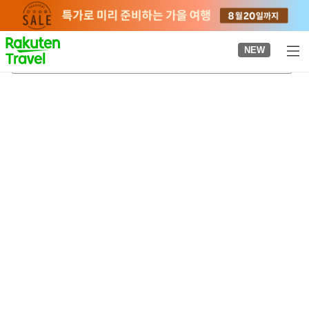
to
top
page
NEW
센다이
2026-08-20
-
2026-08-21
객실당
2
명
•
객실
1
개