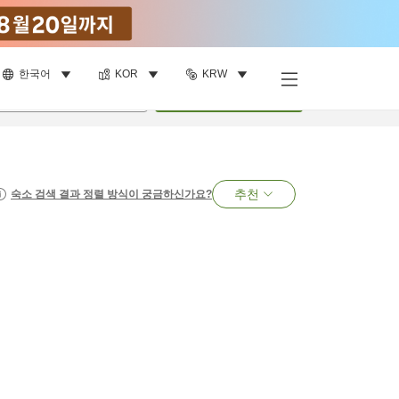
한국어
KOR
KRW
명
•
객실
1
개
검색
추천
숙소 검색 결과 정렬 방식이 궁금하신가요?