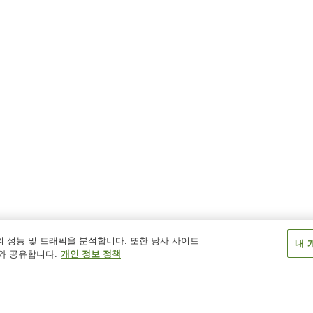
 성능 및 트래픽을 분석합니다. 또한 당사 사이트
내 
와 공유합니다.
개인 정보 정책
시로이시역
시로이시자오역
히가시시로이시