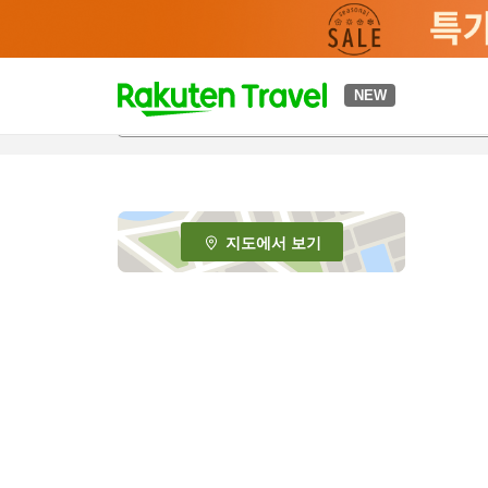
t
NEW
o
p
P
a
g
e
지도에서 보기
_
s
e
a
r
c
h