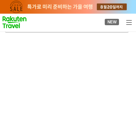
to
top
page
NEW
아라타테 신사
2026-08-21
-
2026-08-22
객실당
2
명
•
객실
1
개