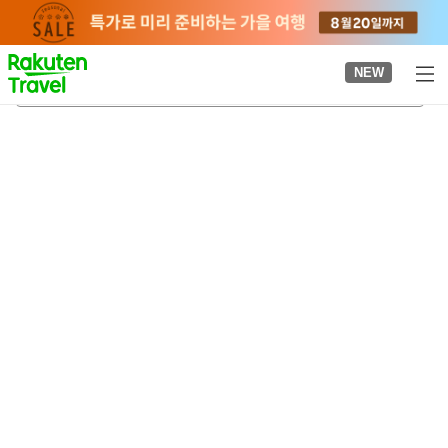
to
top
page
NEW
사노 신사
2026-08-20
-
2026-08-21
객실당
2
명
•
객실
1
개