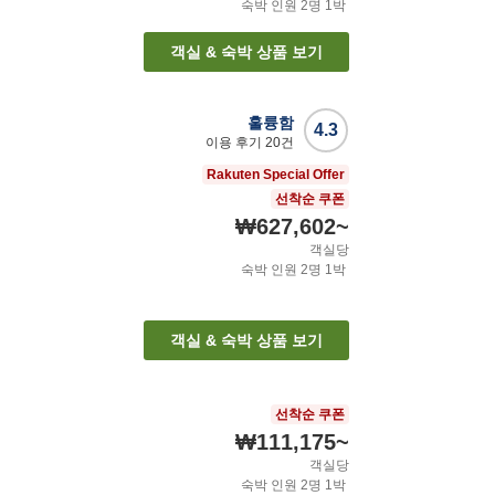
숙박 인원
2
명
1
박
객실 & 숙박 상품 보기
훌륭함
4.3
이용 후기
20
건
Rakuten Special Offer
선착순 쿠폰
₩627,602
~
객실당
숙박 인원
2
명
1
박
객실 & 숙박 상품 보기
선착순 쿠폰
₩111,175
~
객실당
숙박 인원
2
명
1
박