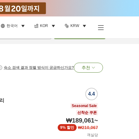
한국어
KOR
KRW
명
•
객실
1
개
검색
추천
숙소 검색 결과 정렬 방식이 궁금하신가요?
4.4
리
Seasonal Sale
선착순 쿠폰
₩189,061
~
₩210,067
9%
할인
객실당