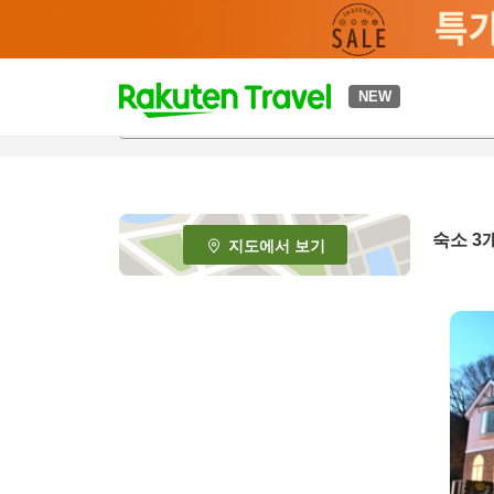
t
NEW
o
p
P
a
g
e
숙소
3
지도에서 보기
_
s
e
a
r
c
h