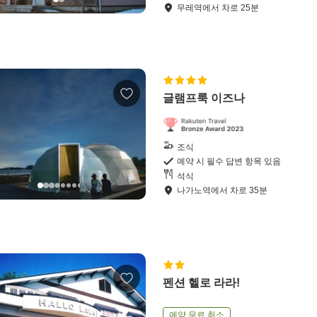
무레역
에서
차로
25
분
글램프룩 이즈나
조식
예약 시 필수 답변 항목 있음
석식
나가노역
에서
차로
35
분
펜션 헬로 라라!
예약 무료 취소