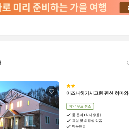
2026-08-21
2026-08-22
객실당
2
개
이즈나히가시고원 펜션 히마와
예약 무료 취소
룸 온리 (식사 없음)
욕실 및 화장실 있음
마운틴뷰