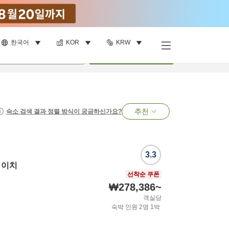
한국어
KOR
KRW
명
•
객실
1
개
검색
추천
숙소 검색 결과 정렬 방식이 궁금하신가요?
3.3
 이치
선착순 쿠폰
₩278,386
~
객실당
숙박 인원
2
명
1
박