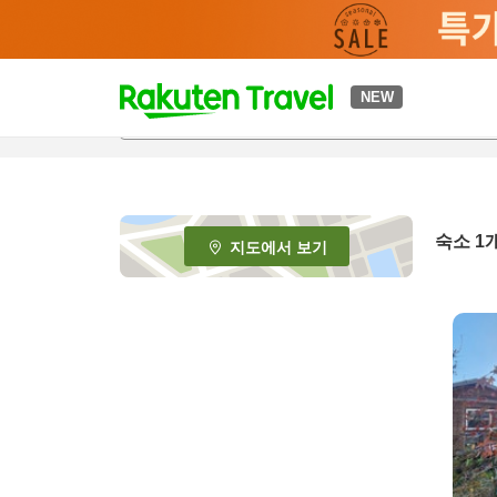
t
NEW
o
p
P
a
g
e
숙소 1
지도에서 보기
_
s
e
a
r
c
h