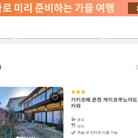
2026-08-21
2026-08-22
객실당
2
개
가키조레 온천 게이코쿠노야도
카와
조식
석식
객실 내 인터넷 이용 가능