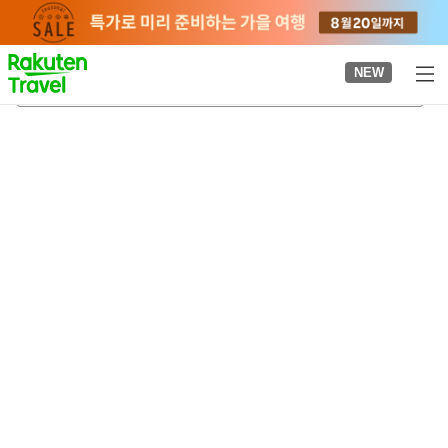
to
top
page
NEW
쓰가이케 자연정원
2026-08-20
-
2026-08-21
객실당
2
명
•
객실
1
개