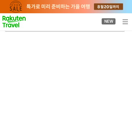
to
top
page
NEW
나카쓰치역
2026-08-20
-
2026-08-21
객실당
2
명
•
객실
1
개