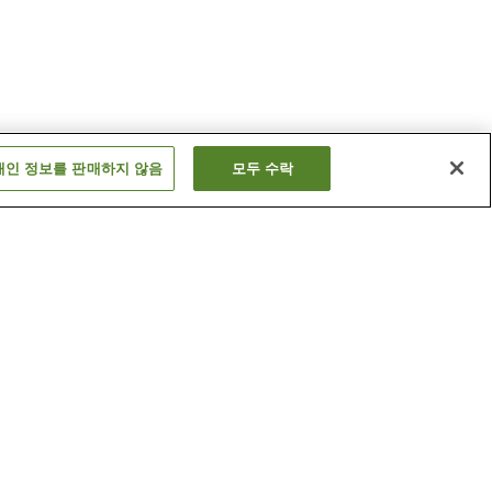
개인 정보를 판매하지 않음
모두 수락
렉션 스사
치에 고이케 컬렉션 세계
관
민속 인형 박물관