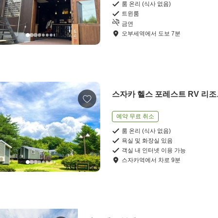
룸 온리 (식사 없음)
트윈룸
금연
오부세역
에서
도보
7
분
스자카 헬스 포레스트 RV 리
예약 무료 취소
룸 온리 (식사 없음)
욕실 및 화장실 있음
객실 내 인터넷 이용 가능
스자카역
에서
차로
9
분