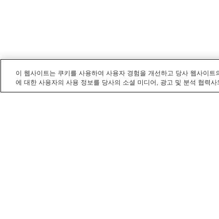
이 웹사이트는 쿠키를 사용하여 사용자 경험을 개선하고 당사 웹사이트의
에 대한 사용자의 사용 정보를 당사의 소셜 미디어, 광고 및 분석 협력사
스자카
내 전철/기차역
기타스자카역
무라야마역
스자카
내 명소/즐길 거리
가류 공원
다나카 본가 박물관
홈
일본
나가노
스자카
오카노부타카 콜