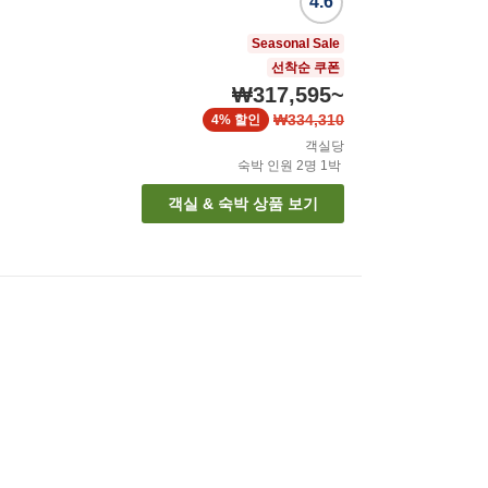
4.6
Seasonal Sale
선착순 쿠폰
₩317,595
~
₩334,310
4%
할인
객실당
숙박 인원
2
명
1
박
객실 & 숙박 상품 보기