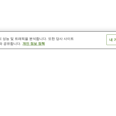
 성능 및 트래픽을 분석합니다. 또한 당사 사이트
내 
와 공유합니다.
개인 정보 정책
스자카역
히노역
스자카 시립 동물원
스자카 판화 미술관
오카노부타카 콜
카 클래식 미술
렉션 스사카 클래식 미술관