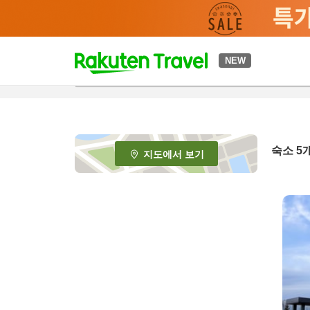
t
NEW
o
p
P
a
g
e
숙소
5
지도에서 보기
_
s
e
a
r
c
h