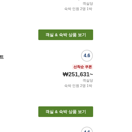
객실당
숙박 인원
2
명
1
박
객실 & 숙박 상품 보기
4.6
조트
선착순 쿠폰
₩251,631
~
객실당
숙박 인원
2
명
1
박
객실 & 숙박 상품 보기