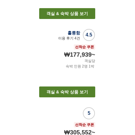
객실 & 숙박 상품 보기
훌륭함
4.5
이용 후기
4
건
선착순 쿠폰
₩177,939
~
객실당
숙박 인원
2
명
1
박
객실 & 숙박 상품 보기
5
선착순 쿠폰
₩305,552
~