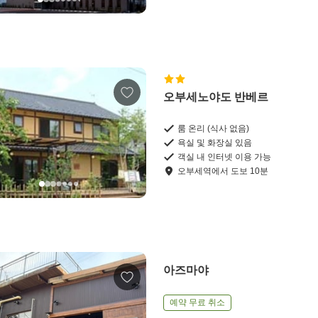
오부세노야도 반베르
룸 온리 (식사 없음)
욕실 및 화장실 있음
객실 내 인터넷 이용 가능
오부세역
에서
도보
10
분
아즈마야
예약 무료 취소