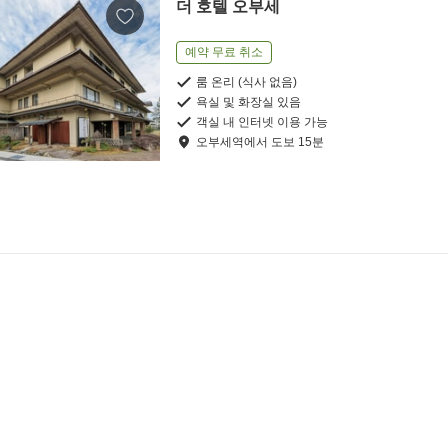
더 호텔 오부세
예약 무료 취소
룸 온리 (식사 없음)
욕실 및 화장실 있음
객실 내 인터넷 이용 가능
오부세역
에서
도보
15
분