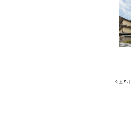
숙소
5
개