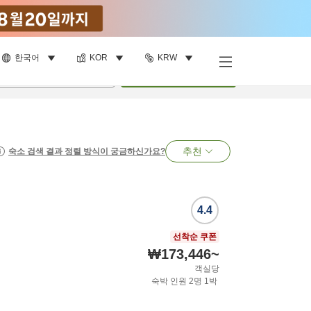
한국어
KOR
KRW
명
•
객실
1
개
검색
추천
숙소 검색 결과 정렬 방식이 궁금하신가요?
4.4
선착순 쿠폰
₩173,446
~
객실당
숙박 인원
2
명
1
박