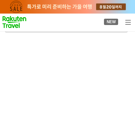
to
top
page
NEW
고토
2026-08-22
-
2026-08-23
객실당
2
명
•
객실
1
개