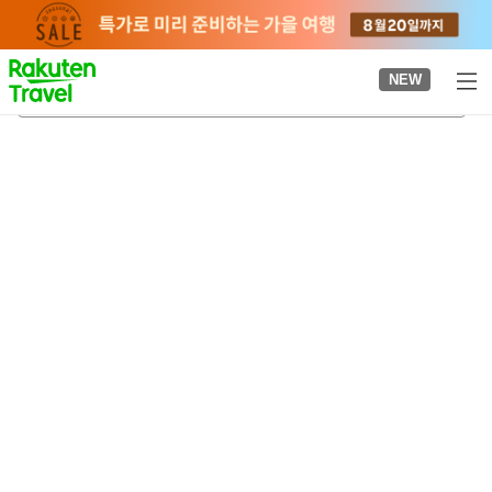
to
top
page
NEW
히가시소노역
2026-08-21
-
2026-08-22
객실당
2
명
•
객실
1
개