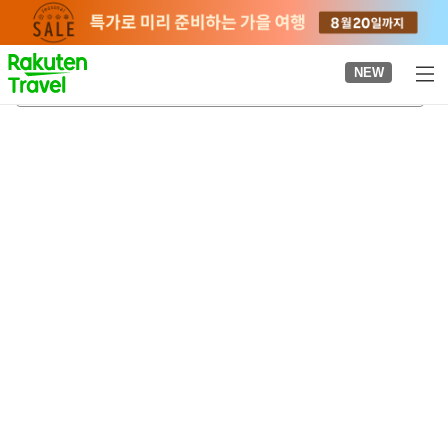
to
top
page
NEW
니시우라카미역
2026-08-24
-
2026-08-25
객실당
2
명
•
객실
1
개