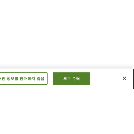
개인 정보를 판매하지 않음
모두 수락
시마바라 온천
후쿠시마 온천
더 보기