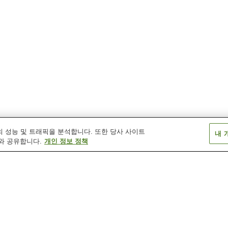
 성능 및 트래픽을 분석합니다. 또한 당사 사이트
내 
와 공유합니다.
개인 정보 정책
나가사키 온천
다노우라 온천
스카와 온천
유노모토 온천
이나사야마 온천
하라조 온천