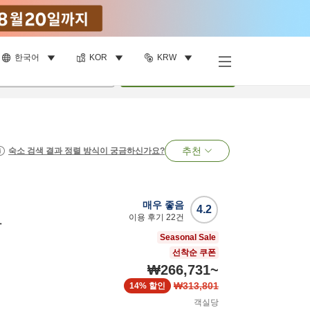
한국어
KOR
KRW
명
•
객실
1
개
검색
추천
숙소 검색 결과 정렬 방식이 궁금하신가요?
매우 좋음
4.2
이용 후기
22
건
마
Seasonal Sale
선착순 쿠폰
₩266,731
~
₩313,801
14%
할인
객실당