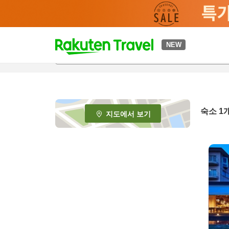
t
NEW
o
p
P
a
g
e
숙소 1
지도에서 보기
_
s
e
a
r
c
h