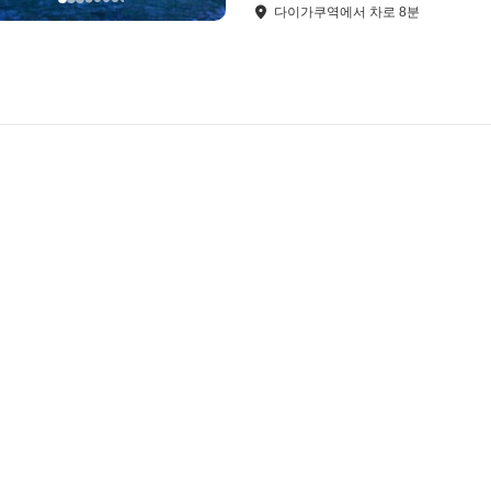
다이가쿠역
에서
차로
8
분