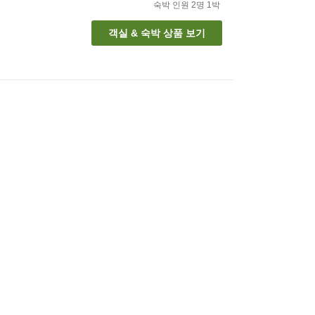
숙박 인원
2
명
1
박
객실 & 숙박 상품 보기