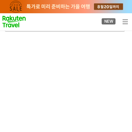
to
top
page
NEW
다카마쓰즈카 고분
2026-08-23
-
2026-08-24
객실당
2
명
•
객실
1
개