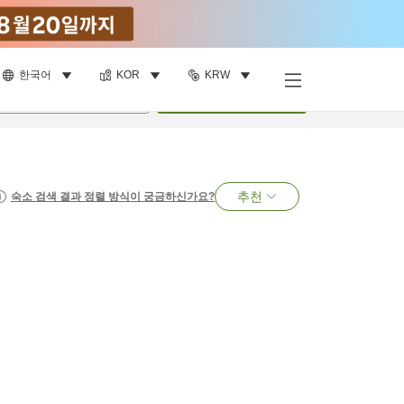
한국어
KOR
KRW
명
•
객실
1
개
검색
추천
숙소 검색 결과 정렬 방식이 궁금하신가요?