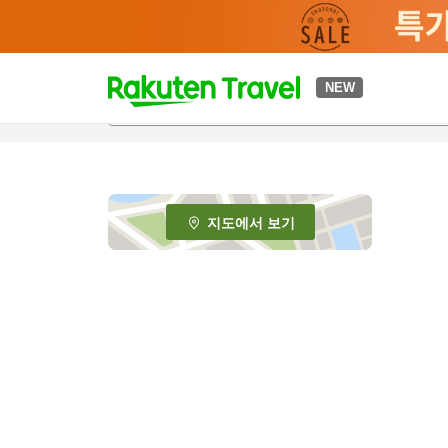
t
NEW
o
p
P
a
g
e
지도에서 보기
_
s
e
a
r
c
h