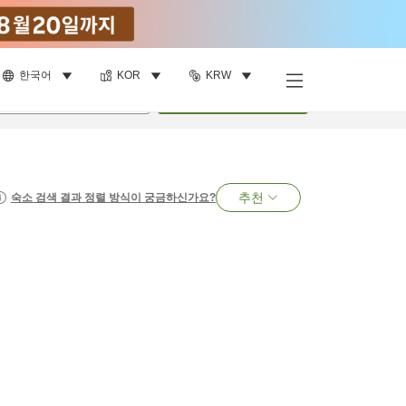
한국어
KOR
KRW
명
•
객실
1
개
검색
추천
숙소 검색 결과 정렬 방식이 궁금하신가요?