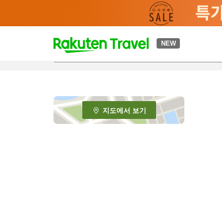
t
NEW
o
p
P
a
g
e
지도에서 보기
_
s
e
a
r
c
h