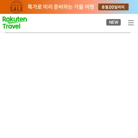
to
top
page
NEW
세야키타구치역
2026-08-22
-
2026-08-23
객실당
2
명
•
객실
1
개