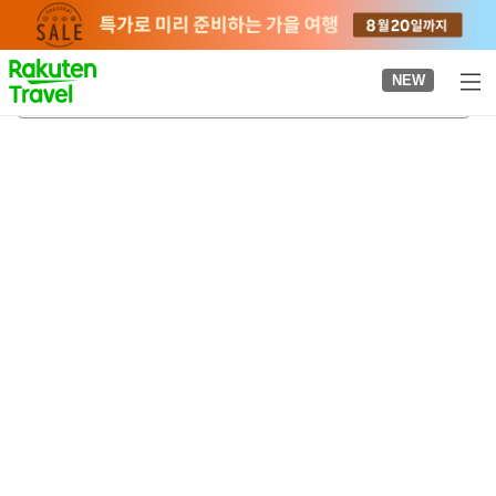
to
top
page
NEW
나가오카 불꽃 축제
2026-08-20
-
2026-08-21
객실당
2
명
•
객실
1
개