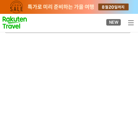
to
top
page
NEW
시라야마 히메 신사
2026-08-20
-
2026-08-21
객실당
2
명
•
객실
1
개