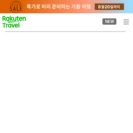
to
top
page
NEW
니가타 시립 역사박물관
2026-08-23
-
2026-08-24
객실당
2
명
•
객실
1
개