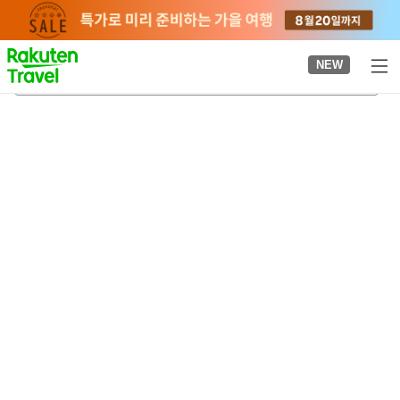
to
top
page
NEW
니가타시 니쓰 철도자료관
2026-08-22
-
2026-08-23
객실당
2
명
•
객실
1
개