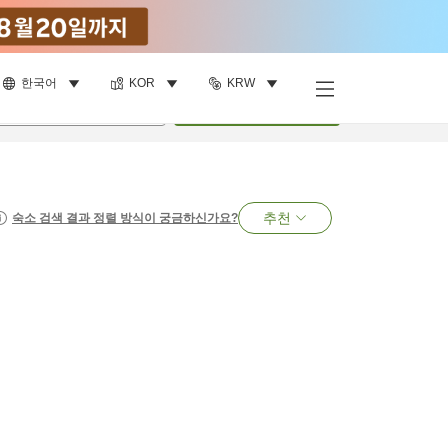
한국어
KOR
KRW
명
•
객실
1
개
검색
추천
숙소 검색 결과 정렬 방식이 궁금하신가요?