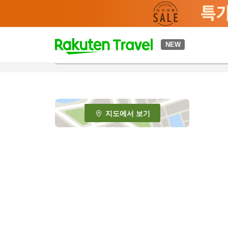
t
NEW
o
p
P
a
g
e
지도에서 보기
_
s
e
a
r
c
h