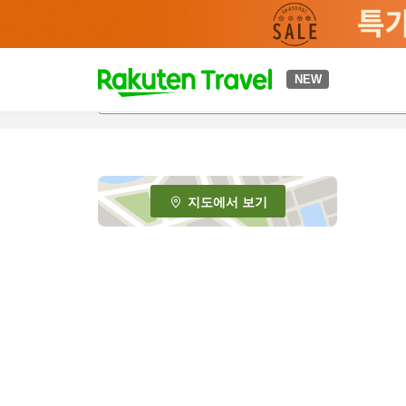
t
NEW
o
p
P
a
g
e
지도에서 보기
_
s
e
a
r
c
h