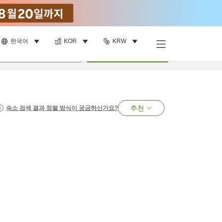
한국어
KOR
KRW
명
•
객실
1
개
검색
추천
숙소 검색 결과 정렬 방식이 궁금하신가요?