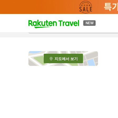
t
NEW
o
p
P
a
g
e
지도에서 보기
_
s
e
a
r
c
h