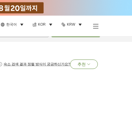
한국어
KOR
KRW
명
•
객실
1
개
검색
추천
숙소 검색 결과 정렬 방식이 궁금하신가요?