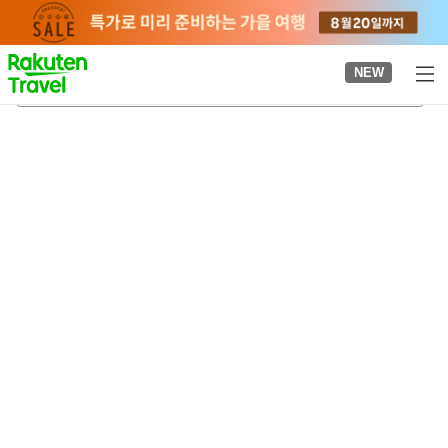
to
top
page
NEW
혼조사
2026-08-22
-
2026-08-23
객실당
2
명
•
객실
1
개